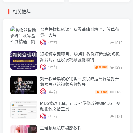
相关推荐
食物静物摄影课：从零基础到精通，简单布
景拍大片
4年前
1515
短视频变现项目：从0到1教你打造爆款短视
频变现，在家发视频就能赚钱
1299
4年前
19.8
￥
刘一秒全集攻心销售三弦宗教运营智慧打开
慧眼思八达视频音频教程
1189
3年前
8.8
￥
MD5修改工具，可以批量修改视频MD5，视
频搬运必备工具
4年前
1121
正经顶级私房摄影教程