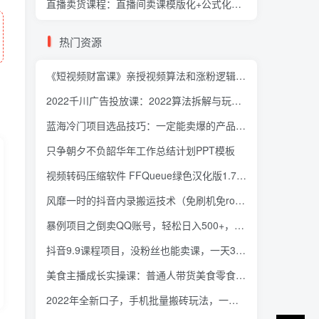
直播卖货课程：直播间卖课模版化+公式化卖课变现，教你怎么直播卖课
热门资源
《短视频财富课》亲授视频算法和涨粉逻辑，教你一个人顶一百个团队
2022千川广告投放课：2022算法拆解与玩法分析，千川投放100问实操拆解
蓝海冷门项目选品技巧：一定能卖爆的产品 从此赚钱变轻松 而且是躺赚【登录网站即可下载】
只争朝夕不负韶华年工作总结计划PPT模板
视频转码压缩软件 FFQueue绿色汉化版1.7.52.259
风靡一时的抖音内录搬运技术（免刷机免root版本）
暴例项目之倒卖QQ账号，轻松日入500+，无压货风险
抖音9.9课程项目，没粉丝也能卖课，一天300+粉易变现
美食主播成长实操课：普通人带货美食零食是离变现非常近的选择
2022年全新口子，手机批量搬砖玩法，一部手机日撸2000+