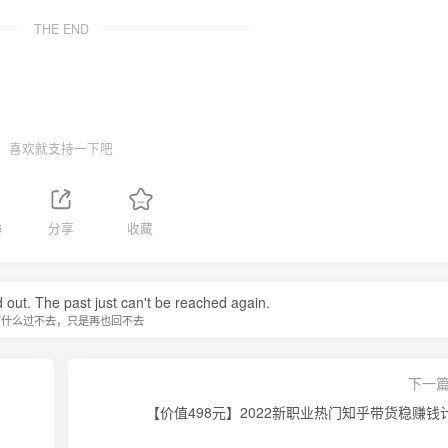
THE END
喜欢就支持一下吧
6
分享
收藏
d out. The past just can't be reached again.
有什么过不去，只是再也回不去
下一
【价值498元】2022新职业热门知乎带货稳赚钱