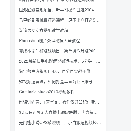
国潮壁纸变现项目，新手可操作日进200+【素材+软件+教程】
马甲线到蜜桃臀打造课程，足不出户打造S型身材
潮流男女穿衣搭配教学教程
Photoshop照片处理秘技大全教程
零成本无门槛赚钱项目，简单操作月赚2000-5000+
2022最新快手电影解说搬运技术，5分钟一部作品，固定模板套用
淘宝蓝海虚拟项目4.0，百分百实战干货
短视频运营课，如何打造垂直商业IP账号
Camtasia studio2019视频教程
制课训练营：1天学完，教你做好知识付费与制作课程
3D云蹦迪AI无人直播卡通破解版，内含操作视频详细教程
无门槛小说CPS躺赚项目，小白搬运视频轻松月入过万