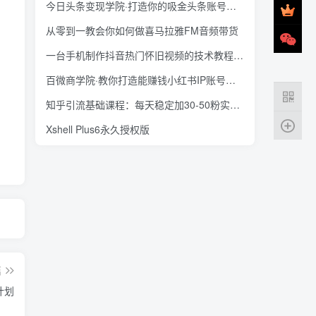
今日头条变现学院·打造你的吸金头条账号，打造10万+实战方法
从零到一教会你如何做喜马拉雅FM音频带货
一台手机制作抖音热门怀旧视频的技术教程+上千素材
百微商学院·教你打造能赚钱小红书IP账号，了解透彻小红书的真正玩法
知乎引流基础课程：每天稳定加30-50粉实战方法，0基础小白也可以操作
Xshell Plus6永久授权版
篇
计划