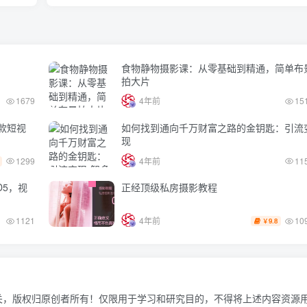
食物静物摄影课：从零基础到精通，简单布
拍大片
1679
4年前
15
款短视
如何找到通向千万财富之路的金钥匙：引流
现
1299
4年前
11
D5，视
正经顶级私房摄影教程
10
1121
4年前
9.8
￥
关，版权归原创者所有！仅限用于学习和研究目的，不得将上述内容资源