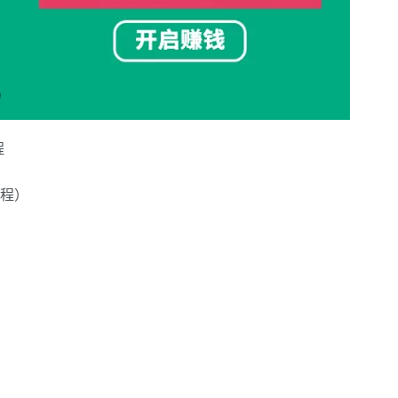
程
教程）