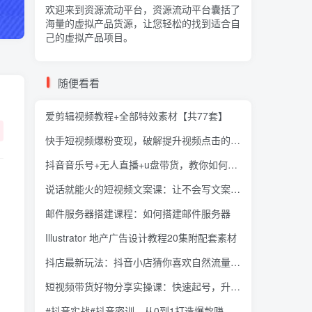
欢迎来到资源流动平台，资源流动平台囊括了
海量的
虚拟产品货源
，让您轻松的找到适合自
己的虚拟产品项目。
随便看看
爱剪辑视频教程+全部特效素材【共77套】
快手短视频爆粉变现，破解提升视频点击的密码，让作品流量翻倍
抖音音乐号+无人直播+u盘带货，教你如何通过抖音赚钱
说话就能火的短视频文案课：让不会写文案的人写出可传播的完整文案
邮件服务器搭建课程：如何搭建邮件服务器
Illustrator 地产广告设计教程20集附配套素材
抖店最新玩法：抖音小店猜你喜欢自然流量爆单实操细节
短视频带货好物分享实操课：快速起号，升级版防搬运剪辑
#抖音实战#抖音密训，从0到1打造爆款赚翻抖音号丨第五版