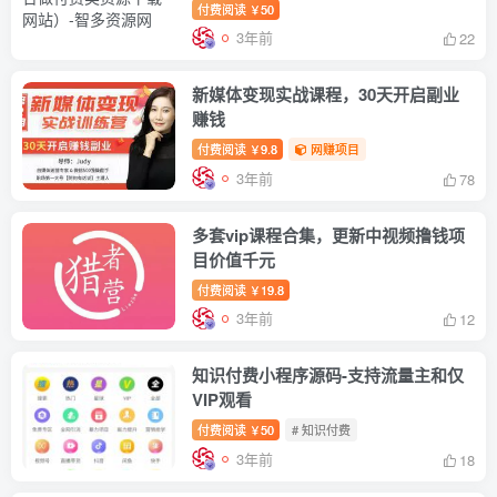
付费阅读
50
￥
3年前
22
新媒体变现实战课程，30天开启副业
赚钱
付费阅读
9.8
网赚项目
￥
3年前
78
多套vip课程合集，更新中视频撸钱项
目价值千元
付费阅读
19.8
￥
3年前
12
知识付费小程序源码-支持流量主和仅
VIP观看
付费阅读
50
# 知识付费
￥
3年前
18