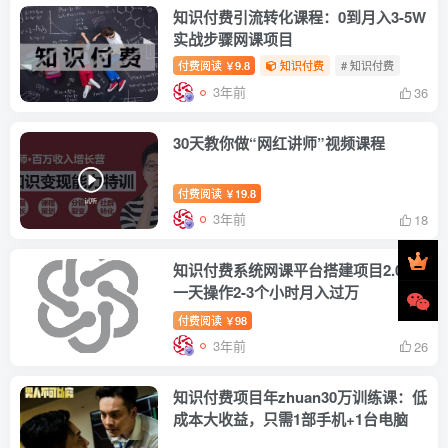
知识付费引流转化课程：0到月入3-5W
实战步骤网课项目
付费阅读
9.8
知识付费
# 知识付费
￥
3年前
36
30天教你做“网红讲师”视频课程
付费阅读
19.8
￥
3年前
18
知识付费系统网课平台搭建项目2.0，
一天操作2-3个小时月入过万
付费阅读
98
￥
3年前
26
知识付费项目年zhuan30万训练课：低
成本大收益，只需1部手机+1台电脑