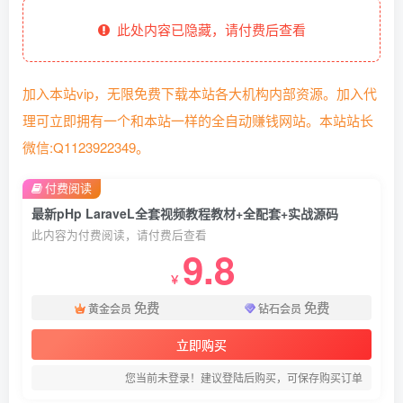
此处内容已隐藏，请付费后查看
加入本站vip，无限免费下载本站各大机构内部资源。加入代
理可立即拥有一个和本站一样的全自动赚钱网站。本站站长
微信:Q1123922349。
付费阅读
最新pHp LaraveL全套视频教程教材+全配套+实战源码
此内容为付费阅读，请付费后查看
9.8
￥
免费
免费
黄金会员
钻石会员
立即购买
您当前未登录！建议登陆后购买，可保存购买订单