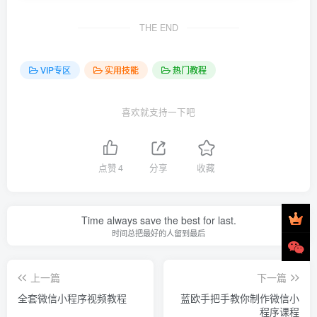
THE END
VIP专区
实用技能
热门教程
喜欢就支持一下吧
点赞
4
分享
收藏
Time always save the best for last.
时间总把最好的人留到最后
上一篇
下一篇
全套微信小程序视频教程
蓝欧手把手教你制作微信小
程序课程