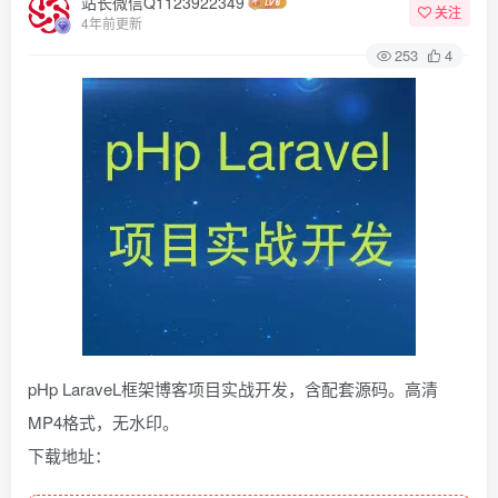
站长微信Q1123922349
关注
4年前更新
253
4
pHp LaraveL框架博客项目实战开发，含配套源码。高清
MP4格式，无水印。
下载地址：