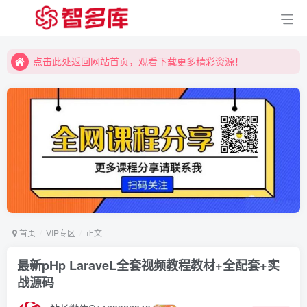
点击此处返回网站首页，观看下载更多精彩资源！
点击此处返回网站首页，观看下载更多精彩资源！
点击此处返回网站首页，观看下载更多精彩资源！
首页
VIP专区
正文
最新pHp LaraveL全套视频教程教材+全配套+实
战源码