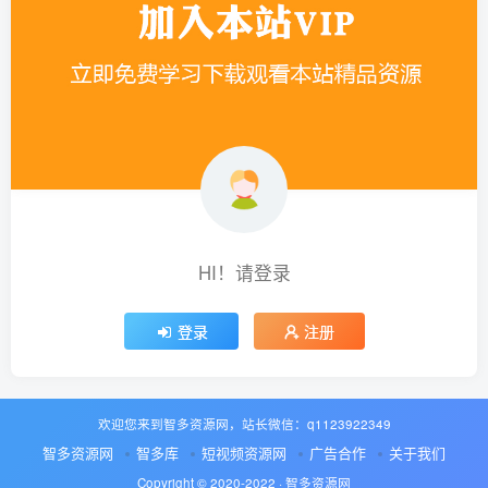
HI！请登录
登录
注册
欢迎您来到智多资源网，站长微信：q1123922349
智多资源网
智多库
短视频资源网
广告合作
关于我们
Copyright © 2020-2022 ·
智多资源网