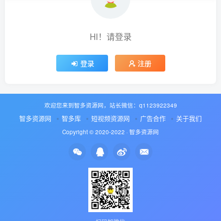
HI！请登录
登录
注册
欢迎您来到智多资源网，站长微信：q1123922349
智多资源网
智多库
短视频资源网
广告合作
关于我们
Copyright © 2020-2022 ·
智多资源网