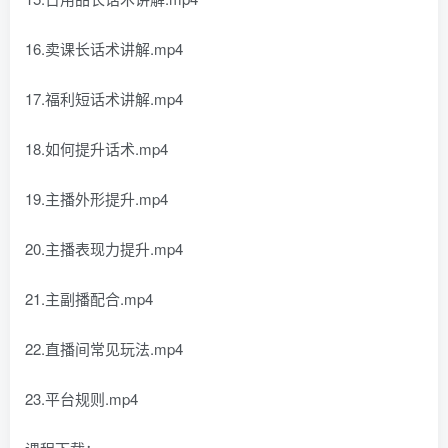
16.卖课长话术讲解.mp4
17.福利短话术讲解.mp4
18.如何提升话术.mp4
19.主播外形提升.mp4
20.主播表现力提升.mp4
21.主副播配合.mp4
22.直播间常见玩法.mp4
23.平台规则.mp4