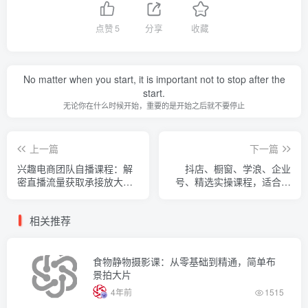
点赞
5
分享
收藏
No matter when you start, it is important not to stop after the
start.
无论你在什么时候开始，重要的是开始之后就不要停止
上一篇
下一篇
兴趣电商团队自播课程：解
抖店、橱窗、学浪、企业
密直播流量获取承接放大的
号、精选实操课程，适合新
核心密码
手快速入门
相关推荐
食物静物摄影课：从零基础到精通，简单布
景拍大片
4年前
1515