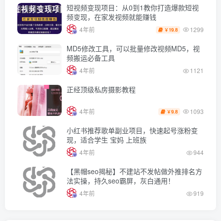
短视频变现项目：从0到1教你打造爆款短视
频变现，在家发视频就能赚钱
1299
4年前
19.8
￥
MD5修改工具，可以批量修改视频MD5，视
频搬运必备工具
4年前
1121
正经顶级私房摄影教程
1093
4年前
9.8
￥
小红书推荐歌单副业项目，快速起号涨粉变
现，适合学生 宝妈 上班族
4年前
944
【黑帽seo揭秘】不建站不发帖做外推排名方
法实操，持久seo霸屏，灰白通用！
4年前
919