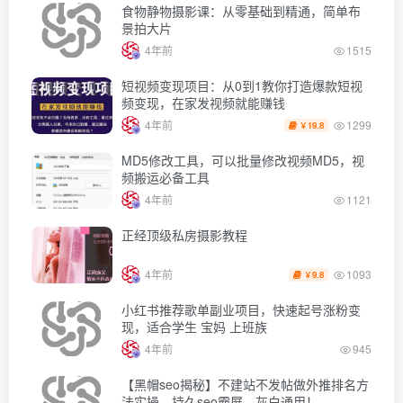
食物静物摄影课：从零基础到精通，简单布
景拍大片
4年前
1515
短视频变现项目：从0到1教你打造爆款短视
频变现，在家发视频就能赚钱
1299
4年前
19.8
￥
MD5修改工具，可以批量修改视频MD5，视
频搬运必备工具
4年前
1121
正经顶级私房摄影教程
1093
4年前
9.8
￥
小红书推荐歌单副业项目，快速起号涨粉变
现，适合学生 宝妈 上班族
4年前
945
【黑帽seo揭秘】不建站不发帖做外推排名方
法实操，持久seo霸屏，灰白通用！