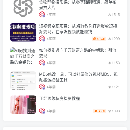
食物静物摄影课：从零基础到精通，简单布
景拍大片
4年前
1515
短视频变现项目：从0到1教你打造爆款短视
频变现，在家发视频就能赚钱
1299
4年前
19.8
￥
如何找到通向千万财富之路的金钥匙：引流
变现
4年前
1153
MD5修改工具，可以批量修改视频MD5，视
频搬运必备工具
4年前
1121
正经顶级私房摄影教程
1093
4年前
9.8
￥