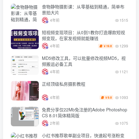
食物静物摄影课：从零基础到精通，简单布
景拍大片
4年前
1515
短视频变现项目：从0到1教你打造爆款短视
频变现，在家发视频就能赚钱
1299
4年前
19.8
￥
MD5修改工具，可以批量修改视频MD5，视
频搬运必备工具
4年前
1121
正经顶级私房摄影教程
1093
4年前
9.8
￥
免费分享仅22Mb免注册的Adobe Photoshop
CS 8.01简体精简版
2年前
1075
小红书推荐歌单副业项目，快速起号涨粉变