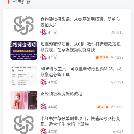
相关推荐
食物静物摄影课：从零基础到精通，简单布
景拍大片
4年前
1515
短视频变现项目：从0到1教你打造爆款短视
频变现，在家发视频就能赚钱
1299
4年前
19.8
￥
MD5修改工具，可以批量修改视频MD5，视
频搬运必备工具
4年前
1121
正经顶级私房摄影教程
1093
4年前
9.8
￥
小红书推荐歌单副业项目，快速起号涨粉变
现，适合学生 宝妈 上班族
4年前
945