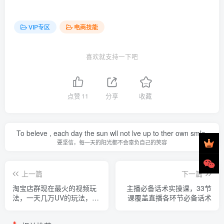
VIP专区
电商技能
喜欢就支持一下吧
点赞
11
分享
收藏
To beleve , each day the sun wll not lve up to ther own smle.
要坚信，每一天的阳光都不会辜负自己的笑容
上一篇
下一篇
淘宝店群现在最火的视频玩
主播必备话术实操课，33节
法，一天几万UV的玩法，赶
课覆盖直播各环节必备话术
紧上车吃肉