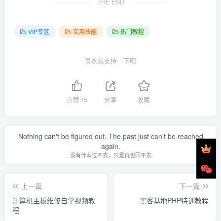
THE END
VIP专区
实用技能
热门教程
喜欢就支持一下吧
点赞
15
分享
收藏
Nothing can't be figured out. The past just can't be reached
again.
没有什么过不去，只是再也回不去
上一篇
下一篇
计算机主板维修自学视频教
黑客基地PHP特训教程
程