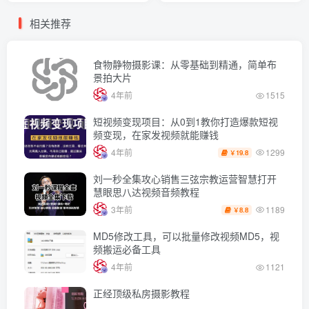
相关推荐
食物静物摄影课：从零基础到精通，简单布
景拍大片
4年前
1515
短视频变现项目：从0到1教你打造爆款短视
频变现，在家发视频就能赚钱
1299
4年前
19.8
￥
刘一秒全集攻心销售三弦宗教运营智慧打开
慧眼思八达视频音频教程
1189
3年前
8.8
￥
MD5修改工具，可以批量修改视频MD5，视
频搬运必备工具
4年前
1121
正经顶级私房摄影教程