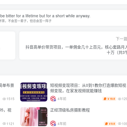
t be bitter for a lifetime but for a short while anyway.
杯茶，不会苦一辈子，但总会苦一阵子
下一
程
抖音高单价带货项目，一单佣金几十上百元，核心套路月
十万（共3
简单布景
短视频变现项目：从0到1教你打造爆款短视
频变现，在家发视频就能赚钱
12
1515
4年前
19.8
￥
D5，视
正经顶级私房摄影教程
10
1121
4年前
9.8
￥