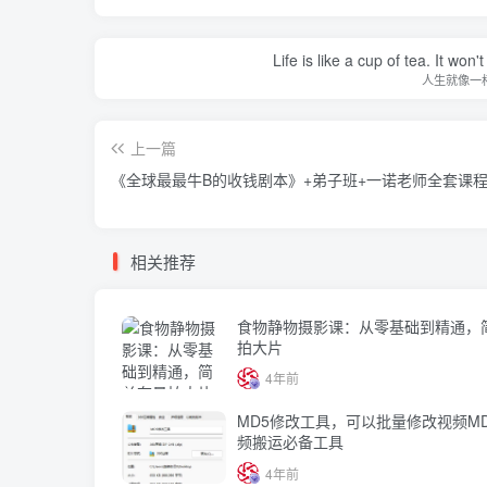
Life is like a cup of tea. It won'
人生就像一
上一篇
《全球最最牛B的收钱剧本》+弟子班+一诺老师全套课
相关推荐
食物静物摄影课：从零基础到精通，
拍大片
4年前
MD5修改工具，可以批量修改视频M
频搬运必备工具
4年前