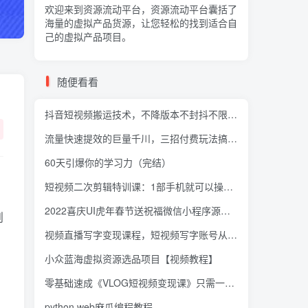
欢迎来到资源流动平台，资源流动平台囊括了
海量的
虚拟产品货源
，让您轻松的找到适合自
己的虚拟产品项目。
随便看看
抖音短视频搬运技术，不降版本不封抖不限流！【视频课程】
流量快速提效的巨量千川，三招付费玩法搞定起号
60天引爆你的学习力（完结）
短视频二次剪辑特训课：1部手机就可以操作，0基础掌握短视频二次剪辑和混剪技术
2022喜庆UI虎年春节送祝福微信小程序源码_支持多种流量主
则
视频直播写字变现课程，短视频写字账号从0-1实操教学
小众蓝海虚拟资源选品项目【视频教程】
零基础速成《VLOG短视频变现课》只需一部手机月入过万(首发17节无水印)
python web麻瓜编程教程