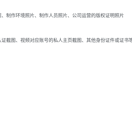
程、制作环境照片、制作人员照片、公司运营的版权证明照片
认证截图、视频对应账号的私人主页截图、其他身份证件或证书