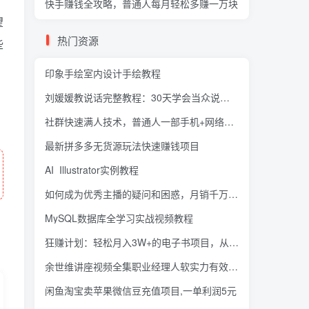
快手赚钱全攻略，普通人每月轻松多赚一万块
望
热门资源
些
印象手绘室内设计手绘教程
刘媛媛教说话完整教程：30天学会当众说话，让你一开口就成为焦点
社群快速满人技术，普通人一部手机+网络在家躺赚
最新拼多多无货源玩法快速赚钱项目
AI_Illustrator实例教程
如何成为优秀主播的疑问和困惑，月销千万的流量秘籍，答案都在这里
MySQL数据库全学习实战视频教程
狂赚计划：轻松月入3W+的电子书项目，从0到变现操作流程
余世维讲座视频全集职业经理人软实力有效沟通赢在执行力管理课程
闲鱼淘宝卖苹果微信豆充值项目,一单利润5元