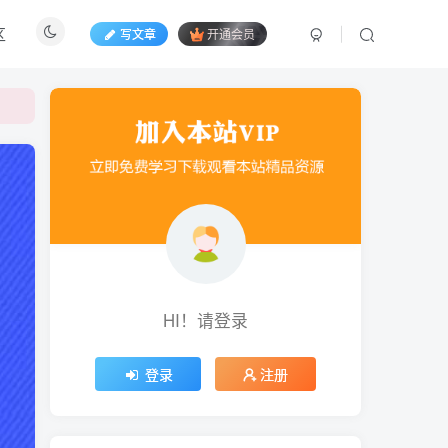
区
写文章
开通会员
HI！请登录
登录
注册