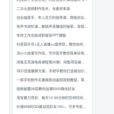
二次元视频制作技术，含素材来源
创业操盘手，年入百万的指导课，帮助创业者少走弯【登录可下载】
有声书进阶课，解锁声音赚钱的秘密，音频多渠道投放，复利营收
年终工作总结述职报告PPT模板
抖音音乐号+无人直播+u盘带货，教你如何通过抖音赚钱
汤小小故事写作班，写作高手教你简单好用的故事写作套路
闲鱼无货源电商课程第20期：闲鱼项目操盘手带你从0到月入20万+
SEO百度霸屏方案，手把手教你打造被动引流系统【视频课程】
一部手机制作夫妻搞笑动画短视频教程，零基础也能快速上手
吸粉秘籍36招教你加满5000微信好友
淘宝暴力项目：每天10-30分钟的空闲时间，有淘宝号，会玩淘宝 引流哥
价值998的QQ被动加好友100+，可多号批量操作【脚本全自动被动引流】