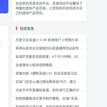
欢迎来到资源流动平台，资源流动平台囊括了
海量的
虚拟产品货源
，让您轻松的找到适合自
己的虚拟产品项目。
随便看看
月老交友盲盒v1.0.30 新增用户上传图片进行压缩处理
草莽玩家完全可复制的抖音直播带货必起号方法，0 粉 0 投放【保姆级教程】
私域IP流量变现视频课，6个月10W粉，2235付费会员【完结】
全套微信小程序视频教程
双雄内部《爆粉系统2.0》包含百度喜马拉雅等
实体门店怎么通过微信群收钱78万，建立自己门店微信群开始赚钱之道(无水印)
点金手丰年直播投放课，如何进行正确的付费流量选择
短视频朦胧诗文案号制作教程，实操7天涨粉20W+小白20分钟看完直接上手
利用知乎引流引流，巧妙玩转外卖淘客CPS项目