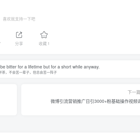
喜欢就支持一下吧
7
分享
收藏
1
t be bitter for a lifetime but for a short while anyway.
杯茶，不会苦一辈子，但总会苦一阵子
下一
微博引流营销推广日引3000+粉基础操作视频