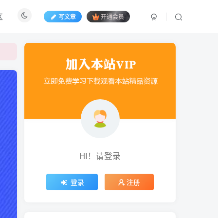
区
写文章
开通会员
HI！请登录
登录
注册