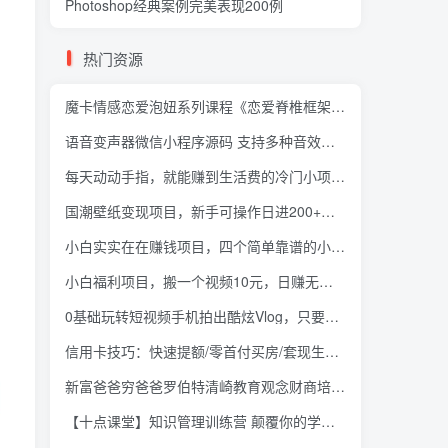
Photoshop经典案例完美表现200例
热门资源
魔卡情感恋爱泡妞系列课程《恋爱脊椎框架推拉》
语音变声器微信小程序源码 支持多种音效与流量主
每天动动手指，就能赚到生活费的冷门小项目【视频课程】
国潮壁纸变现项目，新手可操作日进200+【素材+软件+教程】
小白实实在在赚钱项目，四个简单靠谱的小项目-轻松实现月入5000+
小白福利项目，搬一个视频10元，日赚无上限（长久稳定，月入5000）
0基础玩转短视频手机拍出酷炫Vlog，只要有手机就可以拍出高质感的Vlog
信用卡技巧：快速提额/零首付买房/套现生财，赚到第一桶金
新富爸爸穷爸爸罗伯特清崎教育观念财商培训课视频教程电子书全集
【十点课堂】知识管理训练营 颠覆你的学习观，21天打造终生受用的知识管理系统