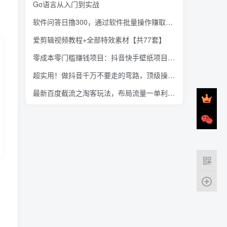
Go语言从入门到实战
软件问答日撸300，通过软件批量操作赚取佣金！
爱剪辑视频教程+全部特效素材【共77套】
零成本零门槛赚钱项目：抖音快手壁纸项目佛系玩法，一天变现500+【视频教程】
超实用！做抖音千万不要走的弯路，顶级操盘手导师毫无保留传授干货
最新百度截流之淘客玩法，布局流量一单利润可达300+【视频课程】