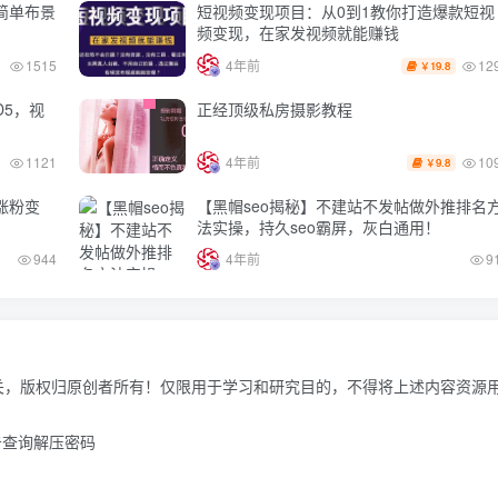
简单布景
短视频变现项目：从0到1教你打造爆款短视
频变现，在家发视频就能赚钱
12
1515
4年前
19.8
￥
D5，视
正经顶级私房摄影教程
10
1121
4年前
9.8
￥
涨粉变
【黑帽seo揭秘】不建站不发帖做外推排名
法实操，持久seo霸屏，灰白通用！
944
4年前
9
关，版权归原创者所有！仅限用于学习和研究目的，不得将上述内容资源
击查询解压密码