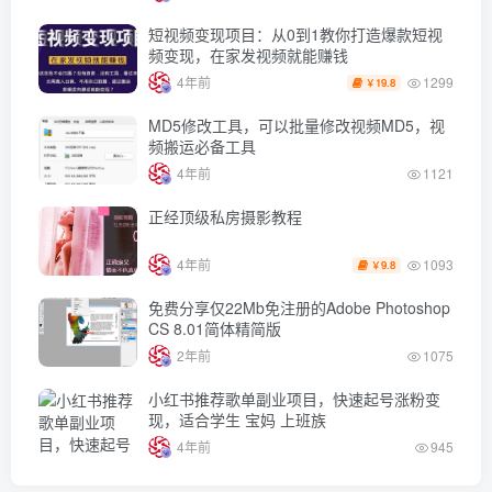
短视频变现项目：从0到1教你打造爆款短视
频变现，在家发视频就能赚钱
1299
4年前
19.8
￥
MD5修改工具，可以批量修改视频MD5，视
频搬运必备工具
4年前
1121
正经顶级私房摄影教程
1093
4年前
9.8
￥
免费分享仅22Mb免注册的Adobe Photoshop
CS 8.01简体精简版
2年前
1075
小红书推荐歌单副业项目，快速起号涨粉变
现，适合学生 宝妈 上班族
4年前
945