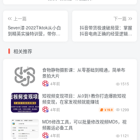
上一篇
下一篇
Seven漆·2022Tiktok从小白
抖音带货极速破局营：掌握
到精英实操特训营，带你掌
抖音电商正确的经营逻辑，
握Tiktok账号运营
快速爆流变现
相关推荐
食物静物摄影课：从零基础到精通，简单布
景拍大片
4年前
1515
短视频变现项目：从0到1教你打造爆款短视
频变现，在家发视频就能赚钱
1299
4年前
19.8
￥
MD5修改工具，可以批量修改视频MD5，视
频搬运必备工具
4年前
1121