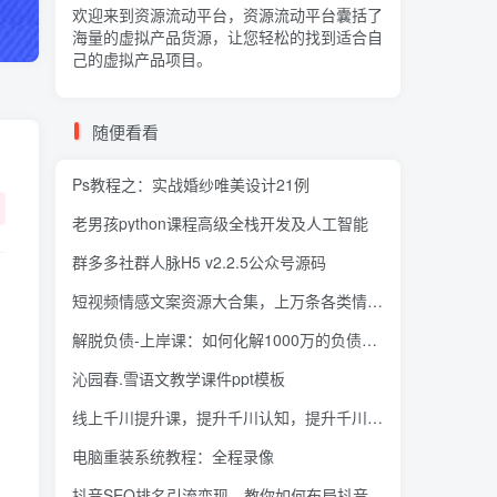
欢迎来到资源流动平台，资源流动平台囊括了
海量的
虚拟产品货源
，让您轻松的找到适合自
己的虚拟产品项目。
随便看看
Ps教程之：实战婚纱唯美设计21例
老男孩python课程高级全栈开发及人工智能
群多多社群人脉H5 v2.2.5公众号源码
短视频情感文案资源大合集，上万条各类情感文案，让你不再为文案而烦恼
解脱负债-上岸课：如何化解1000万的负债危机，负债问题系统的解决方案
沁园春.雪语文教学课件ppt模板
线上千川提升课，提升千川认知，提升千川投放效果
电脑重装系统教程：全程录像
抖音SEO排名引流变现，教你如何布局抖音SEO获取更多免费流量