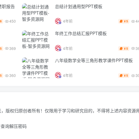
述职报告
总结计划通用型PPT模板
450
4
4年前
6
5
￥
年终工作总结汇报PPT模板
369
3
4年前
5
5
￥
八年级数学全等三角形教学课件PPT模板
360
3
4年前
5
5
￥
关，版权归原创者所有！仅限用于学习和研究目的，不得将上述内容资源
击查询解压密码