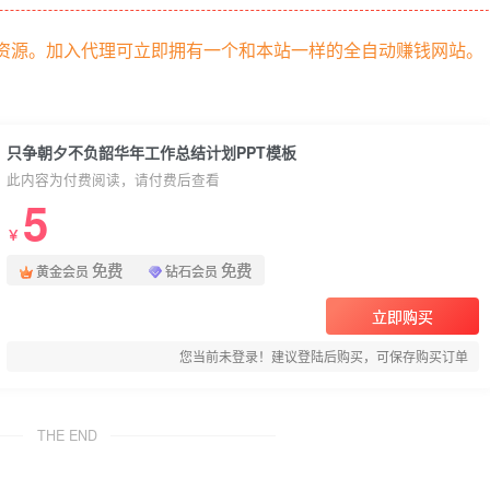
部资源。加入代理可立即拥有一个和本站一样的全自动赚钱网站。
只争朝夕不负韶华年工作总结计划PPT模板
此内容为付费阅读，请付费后查看
5
￥
免费
免费
黄金会员
钻石会员
立即购买
您当前未登录！建议登陆后购买，可保存购买订单
THE END