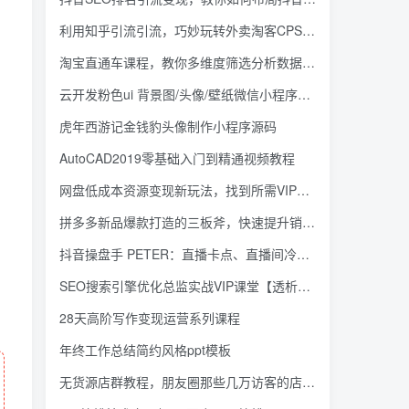
利用知乎引流引流，巧妙玩转外卖淘客CPS项目
淘宝直通车课程，教你多维度筛选分析数据，优化店铺及流量增长
云开发粉色ui 背景图/头像/壁纸微信小程序源码_带流量主
虎年西游记金钱豹头像制作小程序源码
AutoCAD2019零基础入门到精通视频教程
网盘低成本资源变现新玩法，找到所需VIP网赚教程并出售实现盈利
拼多多新品爆款打造的三板斧，快速提升销量+转化+点击率（视频课程）
抖音操盘手 PETER：直播卡点、直播间冷启动分享
SEO搜索引擎优化总监实战VIP课堂【透析2020最新案例】快速实现年新30w
28天高阶写作变现运营系列课程
年终工作总结简约风格ppt模板
无货源店群教程，朋友圈那些几万访客的店是怎么做的