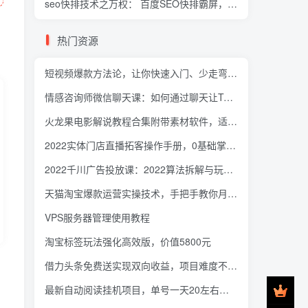
seo快排技术之万权： 百度SEO快排霸屏，快速获取排名流量（视频课程)
热门资源
短视频爆款方法论，让你快速入门、少走弯路、节省试错成本
情感咨询师微信聊天课：如何通过聊天让TA 对你欲罢不能?
火龙果电影解说教程合集附带素材软件，适合普通人的副业赚钱项目
2022实体门店直播拓客操作手册，0基础掌握实体拓客流量密码
2022千川广告投放课：2022算法拆解与玩法分析，千川投放100问实操拆解
天猫淘宝爆款运营实操技术，手把手教你月销万件的爆款打造技巧
VPS服务器管理使用教程
淘宝标签玩法强化高效版，价值5800元
借力头条免费送实现双向收益，项目难度不大，原创实操视频讲解
最新自动阅读挂机项目，单号一天20左右可放大操作【详细教程+挂机脚本】