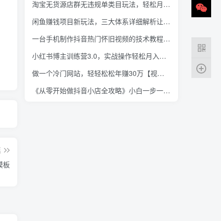
淘宝无货源店群无违规单类目玩法，轻松月赚3000（视频教程）
闲鱼赚钱项目新玩法，三大体系详细解析让你轻松日赚百元
一台手机制作抖音热门怀旧视频的技术教程+上千素材
小红书博主训练营3.0，实战操作轻松月入过万
做一个冷门网站，轻轻松松年赚30万【视频课程】
《从零开始做抖音小店全攻略》小白一步一步跟着做也能月收入3-5W
篇
模板