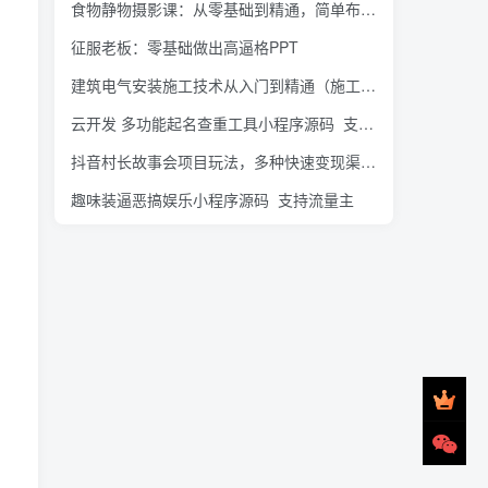
食物静物摄影课：从零基础到精通，简单布景拍大片
征服老板：零基础做出高逼格PPT
建筑电气安装施工技术从入门到精通（施工图识读+机电安装技术+施工规范解读+施工管理+BIM机电）
云开发 多功能起名查重工具小程序源码_支持多种流量主模式
抖音村长故事会项目玩法，多种快速变现渠道【视频课程】
趣味装逼恶搞娱乐小程序源码_支持流量主