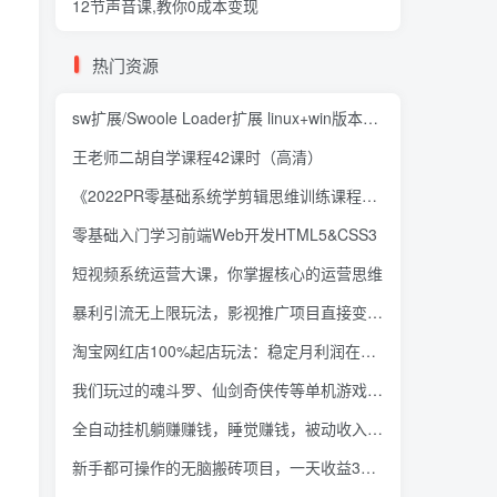
12节声音课,教你0成本变现
热门资源
sw扩展/Swoole Loader扩展 linux+win版本下载
王老师二胡自学课程42课时（高清）
《2022PR零基础系统学剪辑思维训练课程》附素材
零基础入门学习前端Web开发HTML5&CSS3
短视频系统运营大课，你掌握核心的运营思维
暴利引流无上限玩法，影视推广项目直接变现，轻松月入过万【视频课程】
淘宝网红店100%起店玩法：稳定月利润在5000块左右，轻松一人可操作多店
我们玩过的魂斗罗、仙剑奇侠传等单机游戏居然还能这样赚钱
全自动挂机躺赚赚钱，睡觉赚钱，被动收入自动赚美元，每个视频赚取$0.5-3
新手都可操作的无脑搬砖项目，一天收益3百+【视频课程】