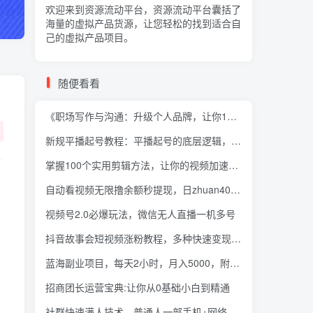
欢迎来到资源流动平台，资源流动平台囊括了
海量的
虚拟产品货源
，让您轻松的找到适合自
己的虚拟产品项目。
随便看看
《职场写作与沟通：升级个人品牌，让你10倍值钱》25讲+无水印PDF
新规平播起号教程：平播起号的底层逻辑，适合当下的起号方式
掌握100个实用剪辑方法，让你的视频加速热门
自动看视频无限撸余额秒提现，日zhuan400＋【视频教程】
视频号2.0必爆玩法，微信无人直播一机多号
抖音故事会短视频涨粉教程，多种快速变现渠道
蓝海副业项目，每天2小时，月入5000，附详细操作流程
招商团长运营宝典:让你从0基础小白到精通
社群快速满人技术，普通人一部手机+网络在家躺赚