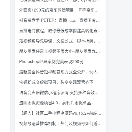
外面卖1299元的京东剪辑项目，号称京东不倒，收益不停止，日入1000+
抖音操盘手 PETER：直播卡点、直播间冷启动分享
直播电商教程，教你最低成本搭建高转化直播场景
短视频编导先导课：​文案公式，脚本拆解，逻辑算法，让你的视频更容易上热门
朋友圈发任意长视频不限大小+朋友圈发九宫格技术（完结）附制作系统
Photoshop经典案例完美表现200例
最新最全抖音短视频变现方式全公开，快人一步迈入抖音运营变现捷径
宝妈粉成交虚拟项目，裂变变现双管齐下
语音变声器微信小程序源码 支持多种音效与流量主
渣圈虚拟资源项目4.0，高利润虚拟单品，单利润80-800元左右
【超人】社区二手小程序源码v6.15.2+前端【修复版】
视频号运营推荐机制上热门及视频号如何避坑，如何正确操作视频号