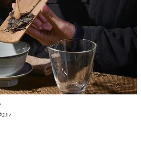
v
flv