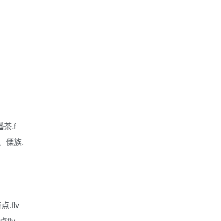
茶.f
、傈族.
.fIv
flv