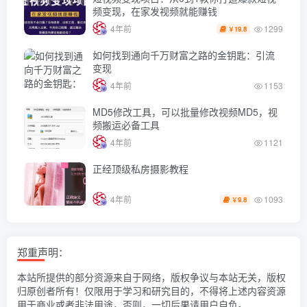
频变现，在家发视频就能赚钱
1299
4年前
19.8
￥
如何找到通向千万财富之路的金钥匙：引流
变现
4年前
1153
MD5修改工具，可以批量修改视频MD5，视
频搬运必备工具
4年前
1121
正经顶级私房摄影教程
1093
4年前
9.8
￥
郑重声明：
本站所提供的部分资源来自于网络，版权争议与本站无关，版权
归原创者所有！仅限用于学习和研究目的，不得将上述内容资源
用于商业或者非法用途，否则，一切后果请用户自负。