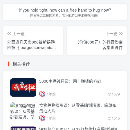
If you hold tight, how can a free hand to hug now?
你若将过去抱的太紧，怎么能腾出手来拥抱现在？
上一篇
下一篇
外面近几天卖888最新链游
（价值888元）的抖音淘宝
四神《fourgodsonwemix》
客集训课件
号称单机日入300+详细玩法
相关推荐
5000字挣钱目录：网上赚钱的方向
4年前
1679
食物静物摄影课：从零基础到精通，简单布
景拍大片
4年前
1515
短视频变现项目：从0到1教你打造爆款短视