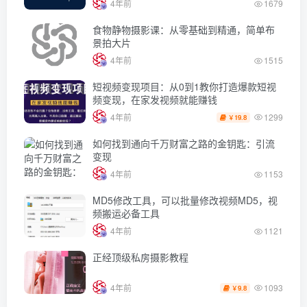
4年前
1679
食物静物摄影课：从零基础到精通，简单布
景拍大片
4年前
1515
短视频变现项目：从0到1教你打造爆款短视
频变现，在家发视频就能赚钱
1299
4年前
19.8
￥
如何找到通向千万财富之路的金钥匙：引流
变现
4年前
1153
MD5修改工具，可以批量修改视频MD5，视
频搬运必备工具
4年前
1121
正经顶级私房摄影教程
1093
4年前
9.8
￥