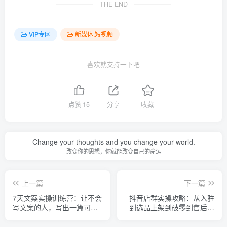
THE END
VIP专区
新媒体.短视频
喜欢就支持一下吧
点赞
15
分享
收藏
Change your thoughts and you change your world.
改变你的思想，你就能改变自己的命运
上一篇
下一篇
7天文案实操训练营：让不会
抖音店群实操攻略：从入驻
写文案的人，写出一篇可传
到选品上架到破零到售后详
播的完整文案
细解析