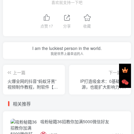
喜欢就支持一下吧
点赞
17
分享
收藏
I am the luckiest person in the world.
我是世界上最幸运的人
上一篇
下一篇
火爆全网的抖音“蚂蚁牙黑”
IP打造吸金术：0基础0资
视频制作教程，附软件【视
源，也能扩大影响力100
频教程】
倍，让钱主动找你！
相关推荐
吸粉秘籍36招教你加满5000微信好友