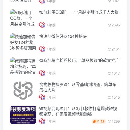
4年前
3041
如何利用QQ群，一个月裂变引流成千人大群
4年前
2695
快速加微信好友124种秘决
4年前
2161
微商加精准粉丝技巧，“单品极致”的软文推广
4年前
1617
食物静物摄影课：从零基础到精通，简单布
景拍大片
4年前
1515
短视频变现项目：从0到1教你打造爆款短视
频变现，在家发视频就能赚钱
1299
4年前
19.8
￥