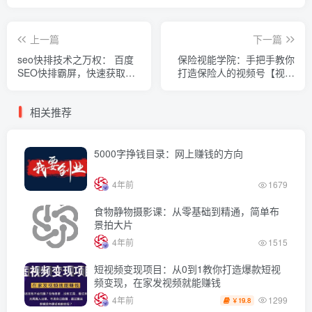
上一篇
下一篇
seo快排技术之万权： 百度
保险视能学院：手把手教你
SEO快排霸屏，快速获取排
打造保险人的视频号【视频
名流量（视频课程)
课程】
相关推荐
5000字挣钱目录：网上赚钱的方向
4年前
1679
食物静物摄影课：从零基础到精通，简单布
景拍大片
4年前
1515
短视频变现项目：从0到1教你打造爆款短视
频变现，在家发视频就能赚钱
1299
4年前
19.8
￥