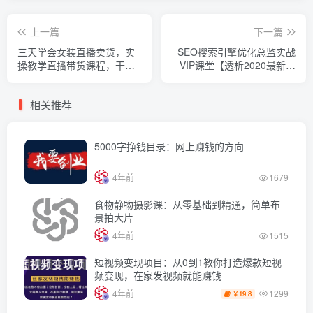
上一篇
下一篇
三天学会女装直播卖货，实
SEO搜索引擎优化总监实战
操教学直播带货课程，干货
VIP课堂【透析2020最新案
多多（26节视频课程）
例】快速实现年新30w
相关推荐
5000字挣钱目录：网上赚钱的方向
4年前
1679
食物静物摄影课：从零基础到精通，简单布
景拍大片
4年前
1515
短视频变现项目：从0到1教你打造爆款短视
频变现，在家发视频就能赚钱
1299
4年前
19.8
￥