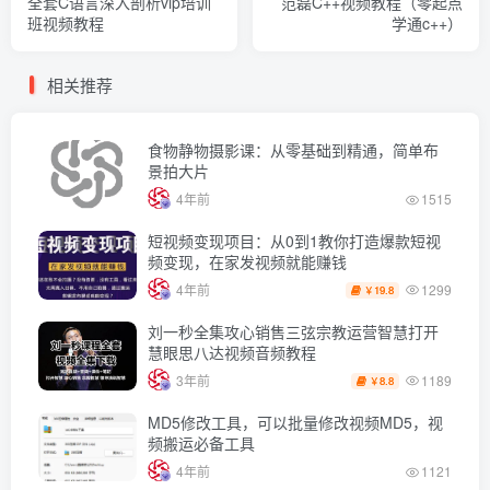
全套C语言深入剖析vip培训
范磊C++视频教程（零起点
班视频教程
学通c++）
相关推荐
食物静物摄影课：从零基础到精通，简单布
景拍大片
4年前
1515
短视频变现项目：从0到1教你打造爆款短视
频变现，在家发视频就能赚钱
1299
4年前
19.8
￥
刘一秒全集攻心销售三弦宗教运营智慧打开
慧眼思八达视频音频教程
1189
3年前
8.8
￥
MD5修改工具，可以批量修改视频MD5，视
频搬运必备工具
4年前
1121