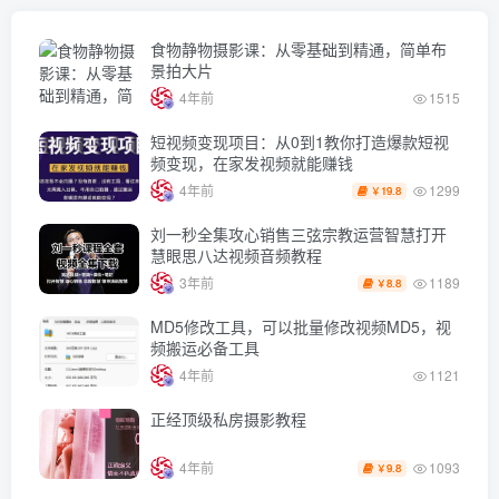
食物静物摄影课：从零基础到精通，简单布
景拍大片
4年前
1515
短视频变现项目：从0到1教你打造爆款短视
频变现，在家发视频就能赚钱
1299
4年前
19.8
￥
刘一秒全集攻心销售三弦宗教运营智慧打开
慧眼思八达视频音频教程
1189
3年前
8.8
￥
MD5修改工具，可以批量修改视频MD5，视
频搬运必备工具
4年前
1121
正经顶级私房摄影教程
1093
4年前
9.8
￥