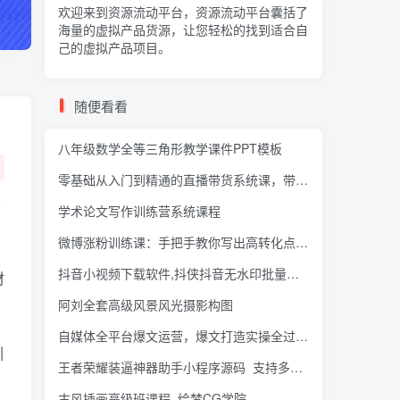
欢迎来到资源流动平台，资源流动平台囊括了
海量的
虚拟产品货源
，让您轻松的找到适合自
己的虚拟产品项目。
随便看看
八年级数学全等三角形教学课件PPT模板
零基础从入门到精通的直播带货系统课，带你玩转抖音直播带货
学术论文写作训练营系统课程
微博涨粉训练课：手把手教你写出高转化点赞的涨粉文章【无水印】
抖音小视频下载软件,抖侠抖音无水印批量下载
材
阿刘全套高级风景风光摄影构图
自媒体全平台爆文运营，爆文打造实操全过程【视频课程】
引
王者荣耀装逼神器助手小程序源码_支持多种流量主模式
古风插画高级班课程_绘梦CG学院