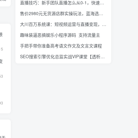
直播技巧：新手团队直播怎么从0-1，快速突破冷启动，迅速吸粉
售价2980元无货源店群实操玩法，蓝海选品的独特思路，店群软件操作方法
大川百万系统课：短视频运营与直播变现，帮助你在抖音赚到第一个100万
景
趣味装逼恶搞娱乐小程序源码_支持流量主
手把手带你准备高考语文作文及文言文课程
15
SEO搜索引擎优化总监实战VIP课堂【透析2020最新案例】快速实现年新30w
变
53
93
用于