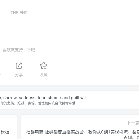
THE END
喜欢就支持一下吧
9
分享
收藏
fe, sorrow, sadness, fear, shame and guilt will.
，你的悲伤、难过、害怕、羞愧和内疚会代替你享受
下一
定模板
社群电商·社群裂变直播实战营，教你从0到1实现引流、裂
直播、