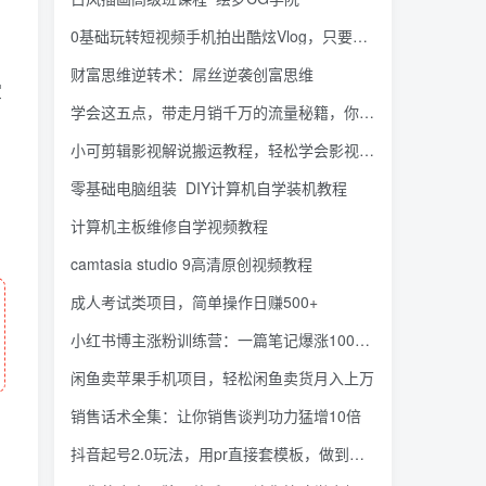
0基础玩转短视频手机拍出酷炫Vlog，只要有手机就可以拍出高质感的Vlog
财富思维逆转术：屌丝逆袭创富思维
宝
学会这五点，带走月销千万的流量秘籍，你也能成为下一个直播带货王
小可剪辑影视解说搬运教程，轻松学会影视解说【视频课程】
零基础电脑组装_DIY计算机自学装机教程
计算机主板维修自学视频教程
camtasia studio 9高清原创视频教程
成人考试类项目，简单操作日赚500+
小红书博主涨粉训练营：一篇笔记爆涨10000粉及引流微信的技巧
闲鱼卖苹果手机项目，轻松闲鱼卖货月入上万
销售话术全集：让你销售谈判功力猛增10倍
抖音起号2.0玩法，用pr直接套模板，做到极速起号！（全套课程资料）