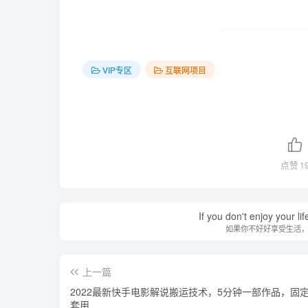
VIP专区
互联网项目
点赞
1
If you don't enjoy your li
如果你不好好享受生活
上一篇
2022最新快手电影解说搬运技术，5分钟一部作品，固
套用