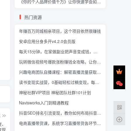
《你的个人品牌价值千万》让你快速学会如何N倍变现！
热门资源
年赚百万同城相亲项目，这个项目依然很赚钱
安卓应用分身多开v4.2.0会员版
每天15分钟，在家做副业把声音变成钱，声音修炼变现资源月入过万！
玩转微信视频号爆款涨粉赚钱全攻略，让你快速抓住流量风口，收获红利财富
兴趣电商团队自播课程：解密直播流量获取承接放大的核心密码
读书变现实战营，0基础轻松过稿变现，每月多赚5万+【赠300投稿渠道】
神秘社群VIP项目 神秘团队社群101计划
Navisworks入门到精通教程
抖音SEO排名引流变现，教你如何布局抖音SEO获取更多免费流量
篇
电商直播带货课，系统学习直播带货各环节技巧和套路
变、
变现