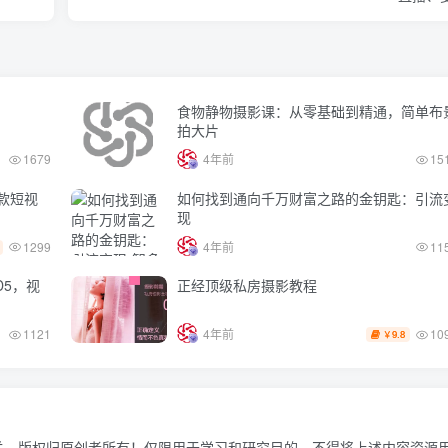
食物静物摄影课：从零基础到精通，简单布
拍大片
1679
4年前
15
款短视
如何找到通向千万财富之路的金钥匙：引流
现
1299
4年前
11
D5，视
正经顶级私房摄影教程
10
1121
4年前
9.8
￥
关，版权归原创者所有！仅限用于学习和研究目的，不得将上述内容资源