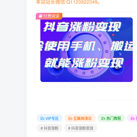
本站站长微信:Q1123922349。
付费阅读
VIP专区
互联网项目
热门教程
# 抖音涨粉
# 抖音涨粉变现