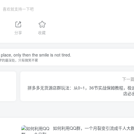
喜欢就支持一下吧
分享
收藏
ace, only then the smile is not tired.
梦的最深处，只有微笑不累
下一
拼多多无货源店群玩法：从0~1，36节实战保姆教程，​极
店必
如何利用QQ群，一个月裂变引流成千人大