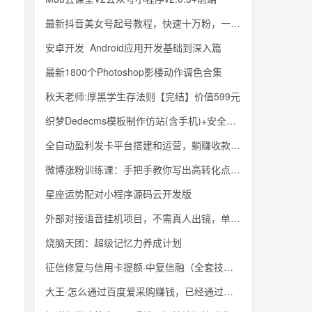
最新抖音美女号起号教程，快速十万粉，一部手机就可以操作
安卓开发_Android应用开发基础到深入篇
最新1800个Photoshop影楼动作调色合集
秋天老师:厚黑学生存法则【完结】价值599元
织梦Dedecms模板制作仿站(含手机)+安全防护教程
全自动盈利发卡平台搭建和运营，躺赚收款赚钱的核心工具
微博涨粉训练课：手把手教你写出高转化点赞的涨粉文章【无水印】
星座运势配对小程序源码云开发版
外部对接语音挂机项目，不需真人出镜，单人基础收益2百以上
烧脑天团：超级记忆力养成计划
征信修复与信用卡提额·中复信融（全套技术课程）
大王·怎么通过百度爱采购赚钱，已经通过百度爱采购完成200多万的销量