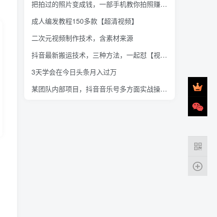
把拍过的照片变成钱，一部手机教你拍照赚钱，随手月赚2000+
成人编发教程150多款【超清视频】
二次元视频制作技术，含素材来源
抖音‮新最‬搬运技术‮三，‬种方法，‮起一‬怼【视频课程】
3天学会在今日头条月入过万
某团队内部项目，抖音音乐号多方面实战操作，一天收益10160元，月入30W+