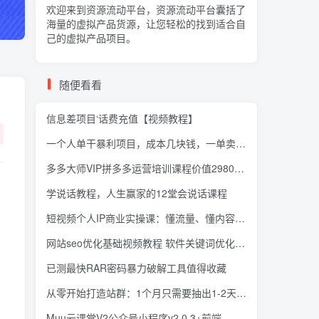
欢迎来到资源流动平台，资源流动平台囊括了
海量的
虚拟产品货源
，让您轻松的找到适合自
己的虚拟产品项目。
随便看看
信息差项目‘话费充值【视频教程】
一个人单干暴利项目，成本几块钱，一单卖399元
多多大师VIP拼多多运营培训课程价值2980元【输入对应秘密即可下载】
学说话教程，人生赢家的12堂会说话课程
短视频个人IP商业实操课：懂流量、懂内容、懂变现、懂架构（价值999元）
网站seo优化基础视频教程 软件关键词优化课程
已测最快RAR密码暴力破解工具值得收藏
从零开始打造站群：1个月只需要抽出1-2天时间，月入2W左右（25节课）
Muu云课堂V2公众号小程序v2.0.3+前端