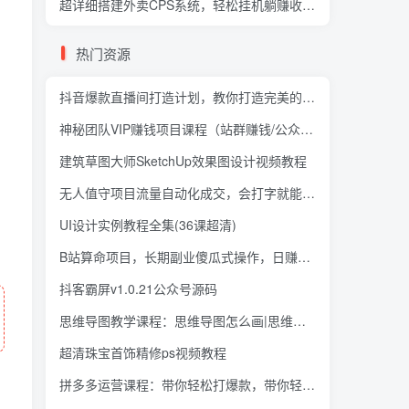
超详细搭建外卖CPS系统，轻松挂机躺赚收入1W+【视频教程】
热门资源
抖音爆款直播间打造计划，教你打造完美的爆款直播间
神秘团队VIP赚钱项目课程（站群赚钱/公众号赚钱）
建筑草图大师SketchUp效果图设计视频教程
无人值守项目流量自动化成交，会打字就能上手月赚2万
UI设计实例教程全集(36课超清)
B站算命项目，长期副业傻瓜式操作，日赚300+
抖客霸屏v1.0.21公众号源码
思维导图教学课程：思维导图怎么画|思维导图高效学习法
超清珠宝首饰精修ps视频教程
拼多多运营课程：带你轻松打爆款，带你轻松玩赚拼多多