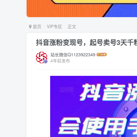
首页
VIP专区
正文
抖音涨粉变现号，起号卖号3天千
站长微信Q1123922349
4年前发布