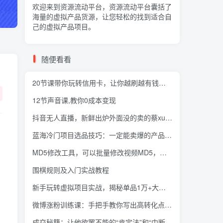
欢迎来到资源流动平台，资源流动平台囊括了
海量的
虚拟产品货源
，让您轻松的找到适合自
己的虚拟产品项目。
随便看看
20节课带你玩转信用卡，让你越刷越有钱（完结）
12节声音课,教你0成本变现
抖音无人直播，新鲜出炉外面没的卖的蔡xu坤版云蹦迪！
蓝海冷门项目选品技巧：一定能卖爆的产品 从此赚钱变轻松 而且是躺赚【登录网站即可下载】
MD5修改工具，可以批量修改视频MD5，视频搬运必备工具
围棋规则及入门实战教程
新手玩转虚拟项目实战，揭秘单品1万+大类目操作模式【视频课程】
微博涨粉训练课：手把手教你写出高转化点赞的涨粉文章【无水印】
成交秘籍：让他欲罢不能的“肯定法”和“中断法”