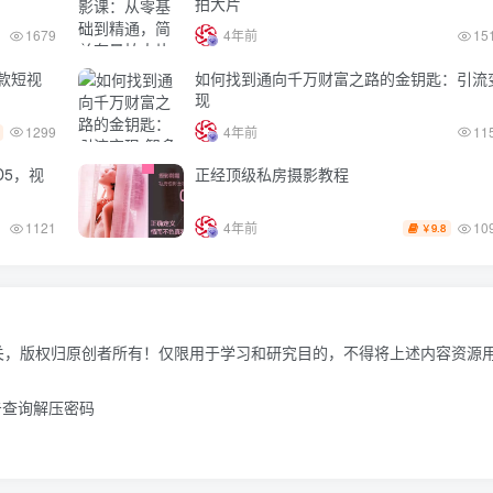
拍大片
1679
4年前
15
款短视
如何找到通向千万财富之路的金钥匙：引流
现
1299
4年前
11
D5，视
正经顶级私房摄影教程
10
1121
4年前
9.8
￥
关，版权归原创者所有！仅限用于学习和研究目的，不得将上述内容资源
击查询解压密码