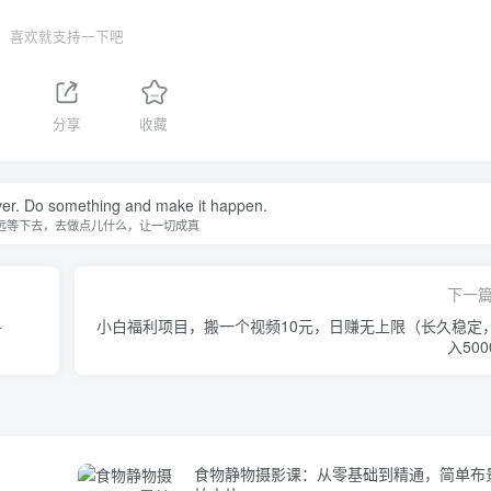
喜欢就支持一下吧
1
分享
收藏
ever. Do something and make it happen.
远等下去，去做点儿什么，让一切成真
下一
+
小白福利项目，搬一个视频10元，日赚无上限（长久稳定
入500
食物静物摄影课：从零基础到精通，简单布