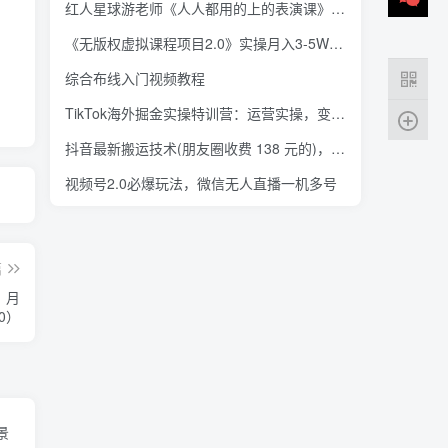
红人星球游老师《人人都用的上的表演课》进组必备表演课
《无版权虚拟课程项目2.0》实操月入3-5W！简单粗暴哦！
综合布线入门视频教程
TikTok海外掘金实操特训营：运营实操，变现赚钱【视频课程】
抖音最新搬运技术(朋友圈收费 138 元的)，纯搬运，不需要任何剪辑
视频号2.0必爆玩法，微信无人直播一机多号
篇
，月
0）
景