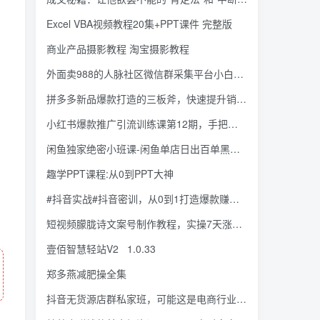
Excel VBA视频教程20集+PPT课件 完整版
商业产品摄影教程 淘宝摄影教程
外面卖988的人脉社区微信群采集平台小白0基础开发教程【源码+教程+对接】
拼多多新品爆款打造的三板斧，快速提升销量+转化+点击率（视频课程）
小红书爆款推广引流训练课第12期，手把手带你玩转小红书
闲鱼独家绝密小班课-闲鱼单店日出百单黑搜爆破法
趣学PPT课程:从0到PPT大神
#抖音实战#抖音密训，从0到1打造爆款赚翻抖音号丨第五版
短视频朦胧诗文案号制作教程，实操7天涨粉20W+小白20分钟看完直接上手
壹佰智慧轻站V2 _1.0.33
郑多燕减肥操全集
抖音无货源店群私家班，可能这是电商行业最后一次的上车机会