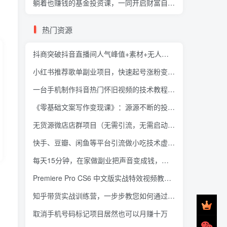
躺着也赚钱的基金投资课，一同开启财富自由之旅（银行螺丝钉入门到精通）
热门资源
抖商突破抖音直播间人气峰值+素材+无人软件全套课程
小红书推荐歌单副业项目，快速起号涨粉变现，适合学生 宝妈 上班族
一台手机制作抖音热门怀旧视频的技术教程+上千素材
《零基础文案写作变现课》：源源不断的投稿渠道等着你！
无货源微店店群项目（无需引流，无需启动资金）
快手、豆瓣、闲鱼等平台引流做小吃技术虚拟项目变现（输入密码即可下载）
每天15分钟，在家做副业把声音变成钱，声音修炼变现资源月入过万！
Premiere Pro CS6 中文版实战特效视频教程(145课)
知乎带货实战训练营，一步步教您如何通过知乎带货，建立长期被动收入通道【登录网站即可下载】
取消手机号码标记项目居然也可以月赚十万