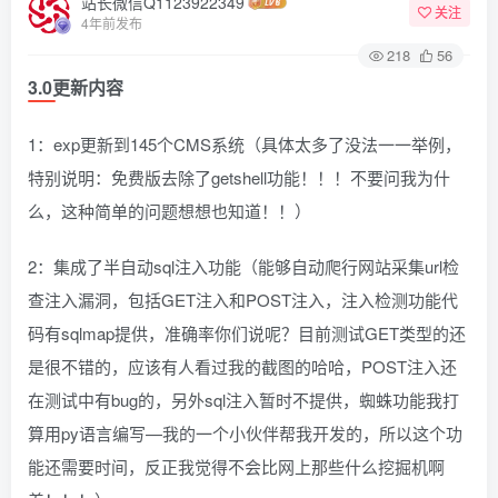
站长微信Q1123922349
关注
4年前发布
218
56
3.0更新内容
1：exp更新到145个CMS系统（具体太多了没法一一举例，
特别说明：免费版去除了getshell功能！！！不要问我为什
么，这种简单的问题想想也知道！！）
2：集成了半自动sql注入功能（能够自动爬行网站采集url检
查注入漏洞，包括GET注入和POST注入，注入检测功能代
码有sqlmap提供，准确率你们说呢？目前测试GET类型的还
是很不错的，应该有人看过我的截图的哈哈，POST注入还
在测试中有bug的，另外sql注入暂时不提供，蜘蛛功能我打
算用py语言编写—我的一个小伙伴帮我开发的，所以这个功
能还需要时间，反正我觉得不会比网上那些什么挖掘机啊