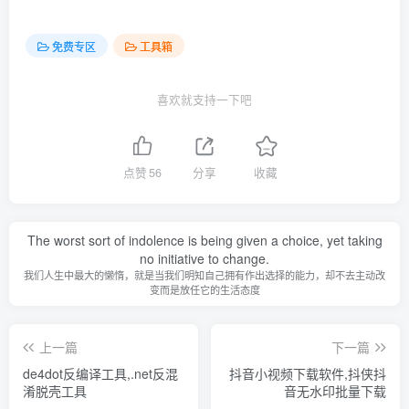
免费专区
工具箱
喜欢就支持一下吧
点赞
56
分享
收藏
The worst sort of indolence is being given a choice, yet taking
no initiative to change.
我们人生中最大的懒惰，就是当我们明知自己拥有作出选择的能力，却不去主动改
变而是放任它的生活态度
上一篇
下一篇
de4dot反编译工具,.net反混
抖音小视频下载软件,抖侠抖
淆脱壳工具
音无水印批量下载