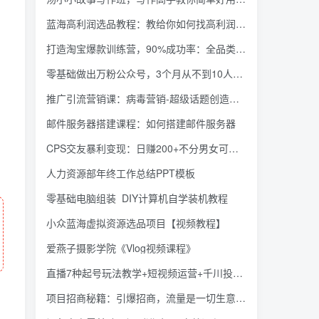
蓝海高利润选品教程：教给你如何找高利润项目，你只要能选好一个品，就意味着一年轻松几百万的利润
打造淘宝爆款训练营，90%成功率：全品类新品打爆方案
零基础做出万粉公众号，3个月从不到10人做到了4W+粉，业余月入3000-8000元
推广引流营销课：病毒营销-超级话题创造营，让你的营销像病毒一样传播
邮件服务器搭建课程：如何搭建邮件服务器
CPS交友暴利变现：日赚200+不分男女可操作附se粉引流玩法（视频教程）
人力资源部年终工作总结PPT模板
零基础电脑组装_DIY计算机自学装机教程
小众蓝海虚拟资源选品项目【视频教程】
爱燕子摄影学院《Vlog视频课程》
直播7种起号玩法教学+短视频运营+千川投流+主播培训全套教程资料包
项目招商秘籍：引爆招商，流量是一切生意的本质