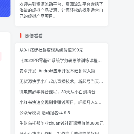
欢迎来到资源流动平台，资源流动平台囊括了
海量的
虚拟产品货源
，让您轻松的找到适合自
己的虚拟产品项目。
随便看看
从0-1搭建社群变现系统价值999元
《2022PR零基础系统学剪辑思维训练课程》附素材
安卓开发_Android应用开发基础到深入篇
无货源快手小店起店直播技术，新起号当天直播就出单，操作流程
微电商必学抖音课程，30天从小白到抖音大咖
小红书快速变现副业赚钱项目，轻松月入5000+【视频教程】
公众号模块 活动报名v4.9.5
生财乌托邦创业zhuan钱社群课程价值3800元
汤小小故事写作班，写作高手教你简单好用的故事写作套路