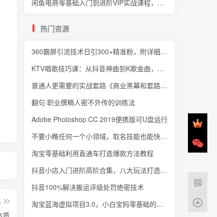
闲鱼电商零基础入门到进阶VIP实战课程，帮助你掌握闲鱼电商所需的各项技能
热门资源
360霸屏引流技术日引300+精准粉，附详细教程工具
KTV唱歌技巧课：从抖音神曲到K歌金曲，轻松应对各种K歌场合
普通人更需要的实战套路《商业黑幕和套路（上下两册）》
翻句·职业撰稿人密不外传的训练法
Adobe Photoshop CC 2019便携版可U盘运行
不要小瞧任何一个小领域，取名技能也能快速赚钱，年赚2000W+利润
淘宝零基础利用直通车打造爆款方法教程
抖音小店入门进阶高阶合集，八大玩法打造百万店铺
抖音100%解决搬运评级处罚绝密技术
篇
淘宝蓝海虚拟项目3.0，小白宝妈零基础的都可以做到月入过万
本质