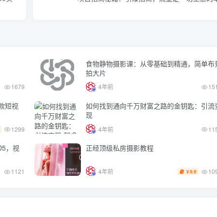
食物静物摄影课：从零基础到精通，简单布
拍大片
1679
4年前
15
款短视
如何找到通向千万财富之路的金钥匙：引流
现
1299
4年前
11
D5，视
正经顶级私房摄影教程
10
1121
4年前
9.8
￥