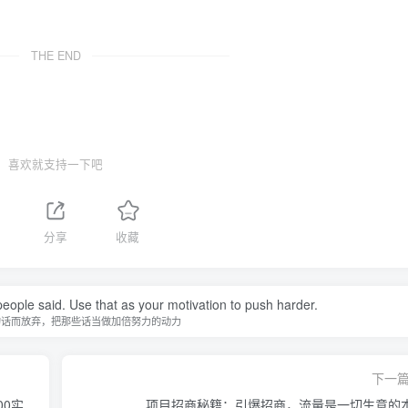
THE END
喜欢就支持一下吧
1
分享
收藏
people said. Use that as your motivation to push harder.
的话而放弃，把那些话当做加倍努力的动力
下一
00实
项目招商秘籍：引爆招商，流量是一切生意的