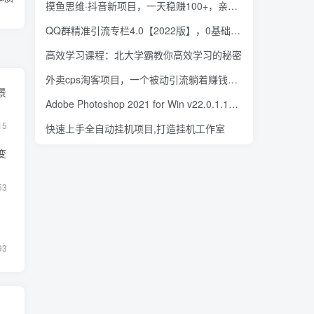
摸鱼思维·抖音新项目，一天稳赚100+，亲测有效
QQ群精准引流专栏4.0【2022版】，0基础教你QQ群引流，打造群霸屏系统
高效学习课程：北大学霸教你高效学习的秘密
外卖cps淘客项目，一个被动引流躺着赚钱的玩法,测试稳定日出20单，月入1W+
景
Adobe Photoshop 2021 for Win v22.0.1.173 简体中文破解版下载
15
快速上手全自动挂机项目,打造挂机工作室
变
53
93