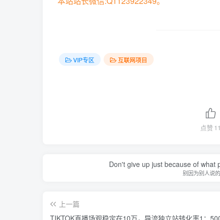
本站站长微信:Q1123922349。
VIP专区
互联网项目
点赞
1
Don't give up just because of what 
别因为别人说
上一篇
TIKTOK直播场观稳定在10万，导流独立站转化率1：50