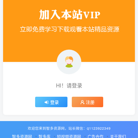
HI！请登录
登录
注册
欢迎您来到智多资源网，站长微信：q1123922349
智多资源网
智多库
短视频资源网
广告合作
关于我们