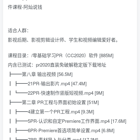
适合人群：
影视后期、影视剪辑设计师、学生和视频编辑爱好者。
课程目录：/零基础学习PR（CC2020）软件 [885M]
内含已测试：pr2020直装免破解稳定版下载地址
┣━━第八章 输出视频 [56.5M]
┃ ┣━━21PR-输出影片.mp4 [47.4M]
┃ ┗━━22PR-快速制作竖版短视频.mp4 [9M]
┣━━第二章 PR工程与界面初始设置 [51M]
┃ ┣━━4建立第一个PR工程.mp4 [9.3M]
┃ ┣━━5PR-认识和自定Premiere工作界面.mp4 [17.6M]
┃ ┣━━6PR-Premiere首选项简单设置.mp4 [6.8M]
┃ ┗━━7PR-素材导入与分类.mp4 [17.3M]