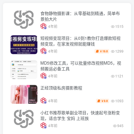
食物静物摄影课：从零基础到精通，简单布
景拍大片
4年前
1515
短视频变现项目：从0到1教你打造爆款短视
频变现，在家发视频就能赚钱
1299
4年前
19.8
￥
MD5修改工具，可以批量修改视频MD5，视
频搬运必备工具
4年前
1121
正经顶级私房摄影教程
1093
4年前
9.8
￥
小红书推荐歌单副业项目，快速起号涨粉变
现，适合学生 宝妈 上班族
4年前
945