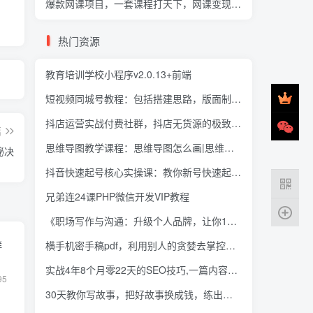
爆款网课项目，一套课程打天下，网课变现的10个实操法，月收入3万到10万
热门资源
教育培训学校小程序v2.0.13+前端
短视频同城号教程：包括搭建思路，版面制作，文案内容，剪辑操作等
抖店运营实战付费社群，抖店无货源的极致运营带你赚翻天
篇
思维导图教学课程：思维导图怎么画|思维导图高效学习法
秘决
抖音快速起号核心实操课：教你新号快速起号，从0到100万过程
兄弟连24课PHP微信开发VIP教程
《职场写作与沟通：升级个人品牌，让你10倍值钱》25讲+无水印PDF
横手机密手稿pdf，利用别人的贪婪去掌控资源
群
实战4年8个月零22天的SEO技巧,一篇内容如何赚70W！
95
30天教你写故事，把好故事换成钱，练出最赚钱的故事思维，月入10万+