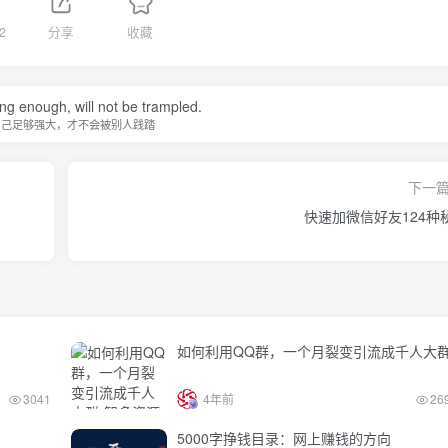
2
分享
收藏
ong enough, will not be trampled.
自己足够强大，才不会被别人践踏
下一
快速加微信好友124种
如何利用QQ群，一个月裂变引流成千人大
3041
4年前
26
5000字挣钱目录：网上赚钱的方向