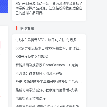
欢迎来到资源流动平台，资源流动平台囊括了
海量的
虚拟产品货源
，让您轻松的找到适合自
己的虚拟产品项目。
随便看看
0成本布局抖音SEO，每日1小时，每月多赚8000
360霸屏引流技术日引300+精准粉，附详细教程工具
iOS开发快速入门教程
智能抠图及换背景 PhotoScissors 6.1 完美汉化版
引流课：微信视频号引流大解析
PHP 多功能随身工具箱APP+随身助手后台源码
最新可用学法减分小程序源码运营版+安装教程
电影摄影全攻略课程
虚拟定位软件 模拟位置v1.2.0.9安卓专业版