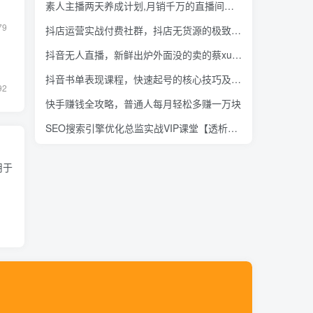
素人主播两天养成计划,月销千万的直播间脚本手把手教
79
抖店运营实战付费社群，抖店无货源的极致运营带你赚翻天
抖音无人直播，新鲜出炉外面没的卖的蔡xu坤版云蹦迪！
抖音书单表现课程，快速起号的核心技巧及操作标准【视频课程】
92
快手赚钱全攻略，普通人每月轻松多赚一万块
SEO搜索引擎优化总监实战VIP课堂【透析2020最新案例】快速实现年新30w
用于