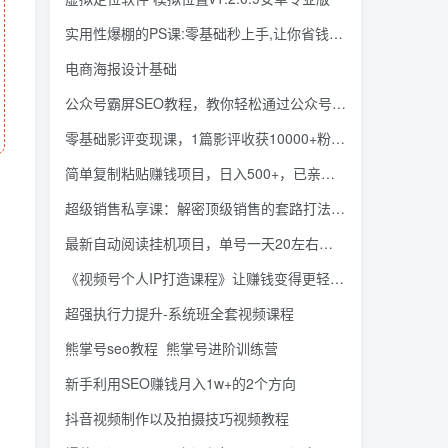
实用性爆棚的PS课:零基础秒上手,让你省钱也赚钱【完结】
电商海报设计基础
公众号霸屏SEO教程，教你轻松通过公众号实现被动精准引流
零基础影评变现课，1篇影评收获10000+粉丝，每月多赚1W块（12节-无水印）
简单复制粘贴赚钱项目，日入500+，已亲测可行！（新手小白可做）
超级销售私享课：解密顶级销售的套路打法助你升级销冠
最新自动阅读挂机项目，单号一天20左右可放大操作【详细教程+挂机脚本】
《视频号个人IP打造课程》让赚钱变得更轻松，打开财富之门（视频课程）
超强执行力提升-系统班全套视频课程
熊掌号seo教程_熊掌号进阶训练营
新手利用SEO赚钱月入1w+的2个方向
抖音视频制作以及拍摄技巧视频教程