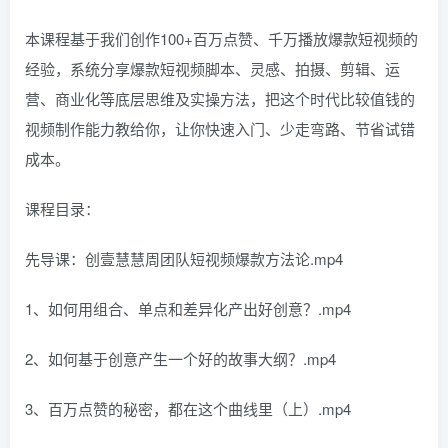
本课程基于我们创作100+百万点赞、千万播放爆款短视频的
经验，系统分享爆款短视频脚本、灵感、拍摄、剪辑、运
营、商业化等底层思维及实操方法，把这个时代比较值钱的
视频制作能力教给你，让你快速入门、少走弯路、节省试错
成本。
课程目录：
先导课：创壹慧慧周团队短视频爆款方法论.mp4
1、如何用组合、单点和差异化产出好创意？.mp4
2、如何基于创意产生一个好的故事大纲？.mp4
3、百万点赞的秘密，都在这个曲线里（上）.mp4