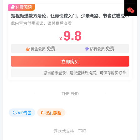
付费阅读
短视频爆款方法论，让你快速入门、少走弯路、节省试错成本
此内容为付费阅读，请付费后查看
9.8
￥
免费
免费
黄金会员
钻石会员
立即购买
您当前未登录！建议登陆后购买，可保存购买订单
THE END
VIP专区
热门教程
喜欢就支持一下吧