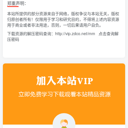
郑重声明：
本站所提供的部分资源来自于网络，版权争议与本站无关，版权
归原创者所有！仅限用于学习和研究目的，不得将上述内容资源
用于商业或者非法用途，否则，一切后果请用户自负。
下载资源的解压密码查询：
http://vip.zdco.net/mm
点击查询解
压密码